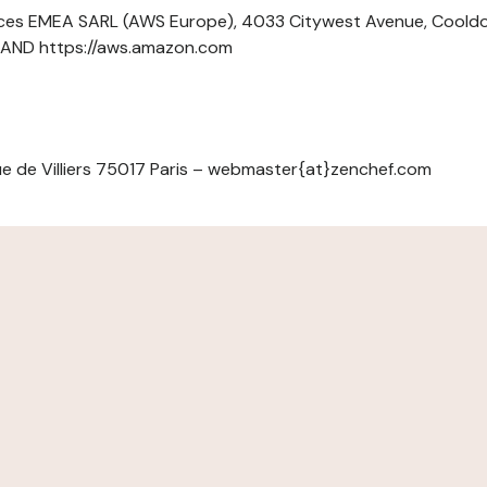
ces EMEA SARL (AWS Europe), 4033 Citywest Avenue, Cool
ELAND https://aws.amazon.com
e de Villiers 75017 Paris – webmaster{at}zenchef.com